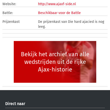
Website:
http://www.ajaxf-side.nl
Battle:
Beschikbaar voor de Battle
Prijzenkast
De prijzenkast van Die hard ajacied is nog
leeg.
Bekijk het archief van alle
wedstrijden uit de rijke
Ajax-historie
Direct naar