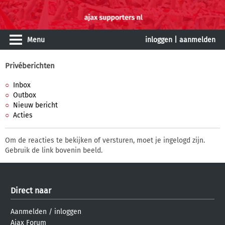
Menu
inloggen
|
aanmelden
Privéberichten
Inbox
Outbox
Nieuw bericht
Acties
Om de reacties te bekijken of versturen, moet je ingelogd zijn.
Gebruik de link bovenin beeld.
Direct naar
Aanmelden
/
inloggen
Ajax Forum