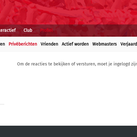
teractief
Club
Profiel
ren
Privéberichten
Vrienden
Actief worden
Webmasters
Verjaar
Om de reacties te bekijken of versturen, moet je ingelogd zij