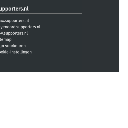
upporters.nl
ax.supporters.nl
eyenoord.supporters.nl
V.supporters.nl
itemap
ijn voorkeuren
ookie-instellingen