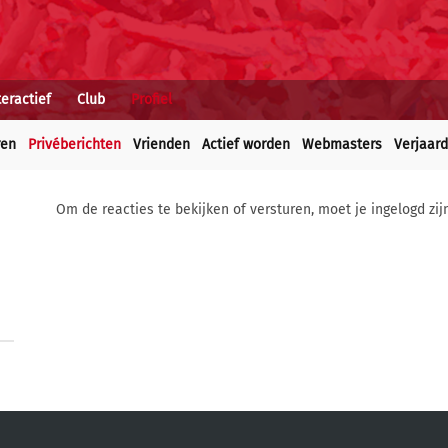
teractief
Club
Profiel
ren
Privéberichten
Vrienden
Actief worden
Webmasters
Verjaar
Om de reacties te bekijken of versturen, moet je ingelogd zij