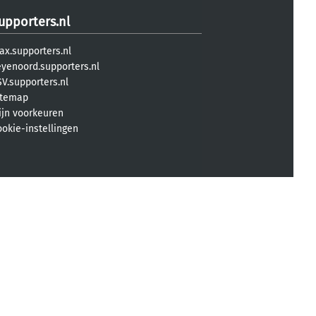
upporters.nl
ax.supporters.nl
eyenoord.supporters.nl
V.supporters.nl
itemap
ijn voorkeuren
ookie-instellingen