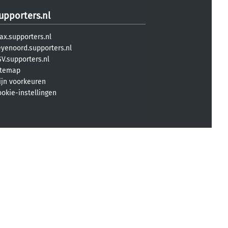
upporters.nl
ax.supporters.nl
eyenoord.supporters.nl
V.supporters.nl
itemap
ijn voorkeuren
ookie-instellingen