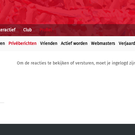
teractief
Club
Profiel
ren
Privéberichten
Vrienden
Actief worden
Webmasters
Verjaar
Om de reacties te bekijken of versturen, moet je ingelogd zij