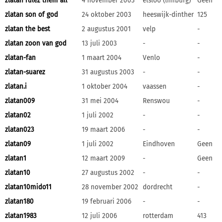
zlatan rulez them all
4 november 2003
elsloo (limburg)
Geen
zlatan son of god
24 oktober 2003
heeswijk-dinther
125
zlatan the best
2 augustus 2001
velp
-
zlatan zoon van god
13 juli 2003
-
-
zlatan-fan
1 maart 2004
Venlo
-
zlatan-suarez
31 augustus 2003
-
-
zlatan.i
1 oktober 2004
vaassen
-
zlatan009
31 mei 2004
Renswou
-
zlatan02
1 juli 2002
-
-
zlatan023
19 maart 2006
-
-
zlatan09
1 juli 2002
Eindhoven
Geen
zlatan1
12 maart 2009
-
Geen
zlatan10
27 augustus 2002
-
-
zlatan10mido11
28 november 2002
dordrecht
-
zlatan180
19 februari 2006
-
-
zlatan1983
12 juli 2006
rotterdam
413