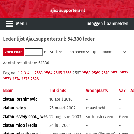
Menu
inloggen
|
aanmelden
Ledenlijst Ajax.supporters.nl: 64.380 leden
en sorteer
op
Aantal resultaten: 64380
Pagina:
1
2
3
4
...
2563
2564
2565
2566
2567
2568
2569
2570
2571
2572
2573
2574
2575
2576
Naam
Lid sinds
Woonplaats
Vak
A
zlatan ibrahimovic
16 april 2010
-
-
zlatan is top
25 maart 2002
maastricht
-
zlatan is very cool._ wes
22 augustus 2003
surhuisterveen
Geen
zlatan mido ikedia
24 juli 2001
-
-