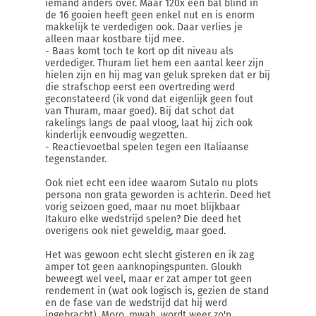
iemand anders over. Maar 120x een bal blind in
de 16 gooien heeft geen enkel nut en is enorm
makkelijk te verdedigen ook. Daar verlies je
alleen maar kostbare tijd mee.
- Baas komt toch te kort op dit niveau als
verdediger. Thuram liet hem een aantal keer zijn
hielen zijn en hij mag van geluk spreken dat er bij
die strafschop eerst een overtreding werd
geconstateerd (ik vond dat eigenlijk geen fout
van Thuram, maar goed). Bij dat schot dat
rakelings langs de paal vloog, laat hij zich ook
kinderlijk eenvoudig wegzetten.
- Reactievoetbal spelen tegen een Italiaanse
tegenstander.
Ook niet echt een idee waarom Sutalo nu plots
persona non grata geworden is achterin. Deed het
vorig seizoen goed, maar nu moet blijkbaar
Itakuro elke wedstrijd spelen? Die deed het
overigens ook niet geweldig, maar goed.
Het was gewoon echt slecht gisteren en ik zag
amper tot geen aanknopingspunten. Gloukh
beweegt wel veel, maar er zat amper tot geen
rendement in (wat ook logisch is, gezien de stand
en de fase van de wedstrijd dat hij werd
ingebracht). Moro, mwah, wordt weer zo'n