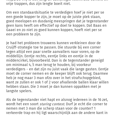
vrije trappen, dus zijn lengte boeit niet.
Om een standaardsituatie te verdedigen hoef je niet per se
een goede kopper te zijn, je moet op de juiste plek staan,
goed meelopen en dusdanig meespringen dat je tegenstander
geen kans heeft om effectief op doel te koppen. Dat Baas en
Gaaei en zo niet zo goed kunnen koppen, hoeft niet per se
een probleem te zijn.
Je had het probleem trouwens kunnen verkleinen door de
Cruijff-strategie toe te passen. Die stuurde bij een corner
tegen altijd een paar snelle aanvallers naar voren, op de
middellijn. Eentje rechts, eentje links en eentje in de
middencirkel, bijvoorbeeld. Dan is de tegenstander geneigd
om minimaal 4, 5 man terug te houden, bij voorkeur
verdedigers - en dat zijn nu juist vaak die lange gasten. Eentje
moet de corner nemen en de keeper blijft ook terug. Daarmee
heb je nog maar 3 man ofzo over in het strafschopgebied,
want ze zullen er ook 1 of 2 voor afvallende ballen klaar willen
hebben staan. Die 3 moet je dan kunnen oppakken met je
langste spelers.
Als de tegenstander niet hapt en alsnog iedereen in de 16 zet,
wordt het een soort
staring contest
. Durf je echt die corner te
nemen met 3 man die scherp staan voor de counter? 1
verkeerde trap en hij ligt waarschijnlijk aan de andere kant in