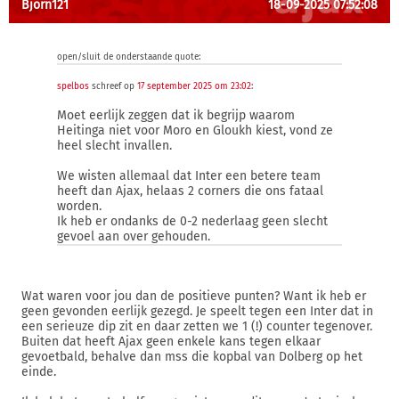
Bjorn121
18-09-2025 07:52:08
open/sluit de onderstaande quote:
spelbos
schreef op
17 september 2025 om 23:02
:
Moet eerlijk zeggen dat ik begrijp waarom
Heitinga niet voor Moro en Gloukh kiest, vond ze
heel slecht invallen.
We wisten allemaal dat Inter een betere team
heeft dan Ajax, helaas 2 corners die ons fataal
worden.
Ik heb er ondanks de 0-2 nederlaag geen slecht
gevoel aan over gehouden.
Wat waren voor jou dan de positieve punten? Want ik heb er
geen gevonden eerlijk gezegd. Je speelt tegen een Inter dat in
een serieuze dip zit en daar zetten we 1 (!) counter tegenover.
Buiten dat heeft Ajax geen enkele kans tegen elkaar
gevoetbald, behalve dan mss die kopbal van Dolberg op het
einde.