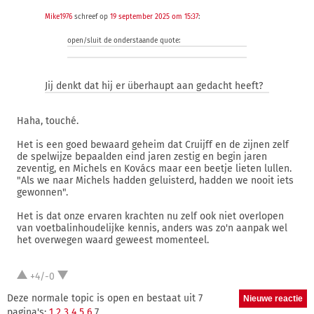
Mike1976
schreef op
19 september 2025 om 15:37
:
open/sluit de onderstaande quote:
Jij denkt dat hij er überhaupt aan gedacht heeft?
Haha, touché.
Het is een goed bewaard geheim dat Cruijff en de zijnen zelf
de spelwijze bepaalden eind jaren zestig en begin jaren
zeventig, en Michels en Kovács maar een beetje lieten lullen.
"Als we naar Michels hadden geluisterd, hadden we nooit iets
gewonnen".
Het is dat onze ervaren krachten nu zelf ook niet overlopen
van voetbalinhoudelijke kennis, anders was zo'n aanpak wel
het overwegen waard geweest momenteel.
+4/-0
Deze normale topic is open en bestaat uit 7
pagina's:
1
2
3
4
5
6
7