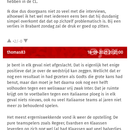
hebben in de CL.
Ik doe dus doorgaans niet zo veel met die interviews,
alhoewel ik het wel met iedereen eens ben dat hij dusdanig
simpel overkomt dat dat op zichzelf problematisch is. Bij een
verlies in Brabant zondag zal de druk er goed op zitten.
+2/-0
thomas83
18-09-2025 20:21:00
Je bent in elk geval niet afgeslacht. Dat is eigenlijk het enige
positieve dat je over de wedstrijd kan zeggen. Wellicht dat er
nog een resultaat in had gezeten als Godts die grote kans had
benut, maar dan moet je het daarna ook nog een helft
volhouden tegen een weliswaar vrij zwak Inter. Dat je ruimte
krijgt om te voetballen tegen een Italiaanse ploeg is in elk
geval niets nieuws, ook nu veel Italiaanse teams al jaren niet
meer zo behoudend spelen.
Het meest ergerniswekkende vond ik weer de opstelling. De
pure teamspelers zoals Regeer, Evardsen en Klaassen
leverden op zich nog wel (al had Klaassen wat veel balverlies