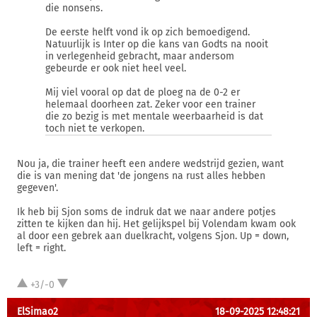
die nonsens.
De eerste helft vond ik op zich bemoedigend.
Natuurlijk is Inter op die kans van Godts na nooit
in verlegenheid gebracht, maar andersom
gebeurde er ook niet heel veel.
Mij viel vooral op dat de ploeg na de 0-2 er
helemaal doorheen zat. Zeker voor een trainer
die zo bezig is met mentale weerbaarheid is dat
toch niet te verkopen.
Nou ja, die trainer heeft een andere wedstrijd gezien, want
die is van mening dat 'de jongens na rust alles hebben
gegeven'.
Ik heb bij Sjon soms de indruk dat we naar andere potjes
zitten te kijken dan hij. Het gelijkspel bij Volendam kwam ook
al door een gebrek aan duelkracht, volgens Sjon. Up = down,
left = right.
+3/-0
ElSimao2
18-09-2025 12:48:21