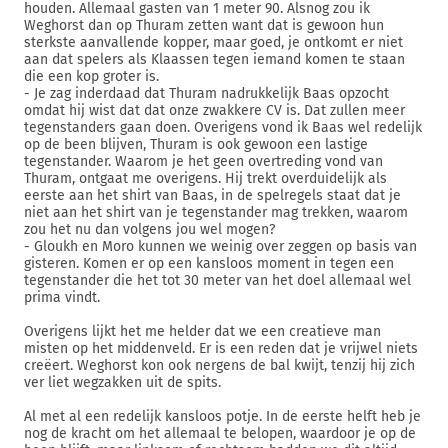
houden. Allemaal gasten van 1 meter 90. Alsnog zou ik
Weghorst dan op Thuram zetten want dat is gewoon hun
sterkste aanvallende kopper, maar goed, je ontkomt er niet
aan dat spelers als Klaassen tegen iemand komen te staan
die een kop groter is.
- Je zag inderdaad dat Thuram nadrukkelijk Baas opzocht
omdat hij wist dat dat onze zwakkere CV is. Dat zullen meer
tegenstanders gaan doen. Overigens vond ik Baas wel redelijk
op de been blijven, Thuram is ook gewoon een lastige
tegenstander. Waarom je het geen overtreding vond van
Thuram, ontgaat me overigens. Hij trekt overduidelijk als
eerste aan het shirt van Baas, in de spelregels staat dat je
niet aan het shirt van je tegenstander mag trekken, waarom
zou het nu dan volgens jou wel mogen?
- Gloukh en Moro kunnen we weinig over zeggen op basis van
gisteren. Komen er op een kansloos moment in tegen een
tegenstander die het tot 30 meter van het doel allemaal wel
prima vindt.
Overigens lijkt het me helder dat we een creatieve man
misten op het middenveld. Er is een reden dat je vrijwel niets
creëert. Weghorst kon ook nergens de bal kwijt, tenzij hij zich
ver liet wegzakken uit de spits.
Al met al een redelijk kansloos potje. In de eerste helft heb je
nog de kracht om het allemaal te belopen, waardoor je op de