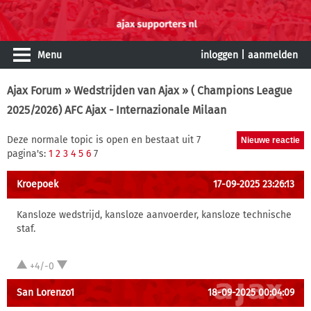
Menu
inloggen
|
aanmelden
Ajax Forum
»
Wedstrijden van Ajax
» ( Champions League
2025/2026) AFC Ajax - Internazionale Milaan
Deze normale topic is open en bestaat uit 7
pagina's:
1
2
3
4
5
6
7
Kroepoek
17-09-2025 23:26:13
Kansloze wedstrijd, kansloze aanvoerder, kansloze technische
staf.
+4/-0
San Lorenzo1
18-09-2025 00:04:09