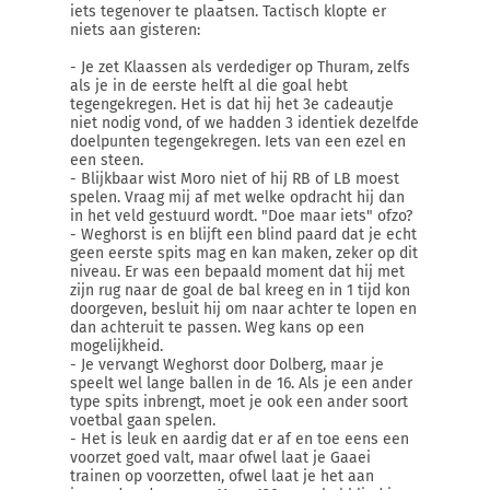
iets tegenover te plaatsen. Tactisch klopte er
niets aan gisteren:
- Je zet Klaassen als verdediger op Thuram, zelfs
als je in de eerste helft al die goal hebt
tegengekregen. Het is dat hij het 3e cadeautje
niet nodig vond, of we hadden 3 identiek dezelfde
doelpunten tegengekregen. Iets van een ezel en
een steen.
- Blijkbaar wist Moro niet of hij RB of LB moest
spelen. Vraag mij af met welke opdracht hij dan
in het veld gestuurd wordt. "Doe maar iets" ofzo?
- Weghorst is en blijft een blind paard dat je echt
geen eerste spits mag en kan maken, zeker op dit
niveau. Er was een bepaald moment dat hij met
zijn rug naar de goal de bal kreeg en in 1 tijd kon
doorgeven, besluit hij om naar achter te lopen en
dan achteruit te passen. Weg kans op een
mogelijkheid.
- Je vervangt Weghorst door Dolberg, maar je
speelt wel lange ballen in de 16. Als je een ander
type spits inbrengt, moet je ook een ander soort
voetbal gaan spelen.
- Het is leuk en aardig dat er af en toe eens een
voorzet goed valt, maar ofwel laat je Gaaei
trainen op voorzetten, ofwel laat je het aan