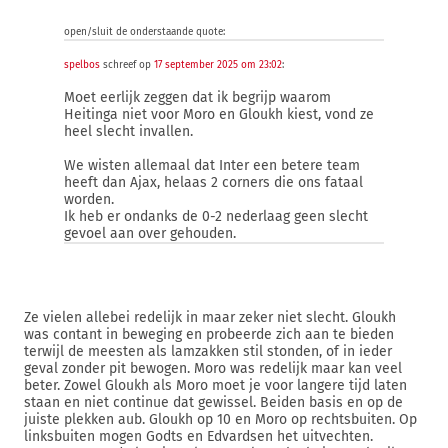
open/sluit de onderstaande quote:
spelbos
schreef op
17 september 2025 om 23:02
:
Moet eerlijk zeggen dat ik begrijp waarom
Heitinga niet voor Moro en Gloukh kiest, vond ze
heel slecht invallen.
We wisten allemaal dat Inter een betere team
heeft dan Ajax, helaas 2 corners die ons fataal
worden.
Ik heb er ondanks de 0-2 nederlaag geen slecht
gevoel aan over gehouden.
Ze vielen allebei redelijk in maar zeker niet slecht. Gloukh
was contant in beweging en probeerde zich aan te bieden
terwijl de meesten als lamzakken stil stonden, of in ieder
geval zonder pit bewogen. Moro was redelijk maar kan veel
beter. Zowel Gloukh als Moro moet je voor langere tijd laten
staan en niet continue dat gewissel. Beiden basis en op de
juiste plekken aub. Gloukh op 10 en Moro op rechtsbuiten. Op
linksbuiten mogen Godts en Edvardsen het uitvechten.