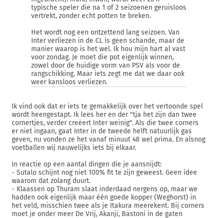
typische speler die na 1 of 2 seizoenen geruisloos
vertrekt, zonder echt potten te breken.
Het wordt nog een ontzettend lang seizoen. Van
Inter verliezen in de CL is geen schande, maar de
manier waarop is het wel. Ik hou mijn hart al vast
voor zondag. Je moet die pot eigenlijk winnen,
zowel door de huidige vorm van PSV als voor de
rangschikking. Maar iets zegt me dat we daar ook
weer kansloos verliezen.
Ik vind ook dat er iets te gemakkelijk over het vertoonde spel
wordt heengestapt. Ik lees her en der "tja het zijn dan twee
cornertjes, verder creëert Inter weinig". Als die twee corners
er niet ingaan, gaat Inter in de tweede helft natuurlijk gas
geven, nu vonden ze het vanaf minuut 48 wel prima. En alsnog
voetballen wij nauwelijks iets bij elkaar.
In reactie op een aantal dingen die je aansnijdt:
- Sutalo schijnt nog niet 100% fit te zijn geweest. Geen idee
waarom dat zolang duurt.
- Klaassen op Thuram slaat inderdaad nergens op, maar we
hadden ook eigenlijk maar één goede kopper (Weghorst) in
het veld, misschien twee als je Itakura meerekent. Bij corners
moet je onder meer De Vrij, Akanji, Bastoni in de gaten