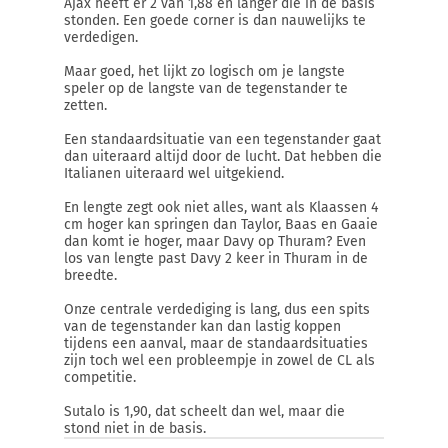
Ajax heeft er 2 van 1,88 en langer die in de basis
stonden. Een goede corner is dan nauwelijks te
verdedigen.
Maar goed, het lijkt zo logisch om je langste
speler op de langste van de tegenstander te
zetten.
Een standaardsituatie van een tegenstander gaat
dan uiteraard altijd door de lucht. Dat hebben die
Italianen uiteraard wel uitgekiend.
En lengte zegt ook niet alles, want als Klaassen 4
cm hoger kan springen dan Taylor, Baas en Gaaie
dan komt ie hoger, maar Davy op Thuram? Even
los van lengte past Davy 2 keer in Thuram in de
breedte.
Onze centrale verdediging is lang, dus een spits
van de tegenstander kan dan lastig koppen
tijdens een aanval, maar de standaardsituaties
zijn toch wel een probleempje in zowel de CL als
competitie.
Sutalo is 1,90, dat scheelt dan wel, maar die
stond niet in de basis.