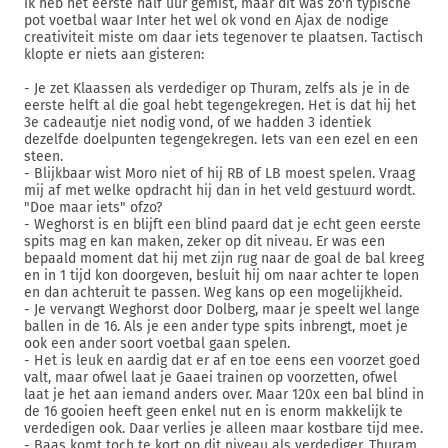
Ik heb het eerste half uur gemist, maar dit was zo'n typische
pot voetbal waar Inter het wel ok vond en Ajax de nodige
creativiteit miste om daar iets tegenover te plaatsen. Tactisch
klopte er niets aan gisteren:
- Je zet Klaassen als verdediger op Thuram, zelfs als je in de
eerste helft al die goal hebt tegengekregen. Het is dat hij het
3e cadeautje niet nodig vond, of we hadden 3 identiek
dezelfde doelpunten tegengekregen. Iets van een ezel en een
steen.
- Blijkbaar wist Moro niet of hij RB of LB moest spelen. Vraag
mij af met welke opdracht hij dan in het veld gestuurd wordt.
"Doe maar iets" ofzo?
- Weghorst is en blijft een blind paard dat je echt geen eerste
spits mag en kan maken, zeker op dit niveau. Er was een
bepaald moment dat hij met zijn rug naar de goal de bal kreeg
en in 1 tijd kon doorgeven, besluit hij om naar achter te lopen
en dan achteruit te passen. Weg kans op een mogelijkheid.
- Je vervangt Weghorst door Dolberg, maar je speelt wel lange
ballen in de 16. Als je een ander type spits inbrengt, moet je
ook een ander soort voetbal gaan spelen.
- Het is leuk en aardig dat er af en toe eens een voorzet goed
valt, maar ofwel laat je Gaaei trainen op voorzetten, ofwel
laat je het aan iemand anders over. Maar 120x een bal blind in
de 16 gooien heeft geen enkel nut en is enorm makkelijk te
verdedigen ook. Daar verlies je alleen maar kostbare tijd mee.
- Baas komt toch te kort op dit niveau als verdediger. Thuram