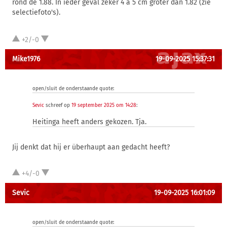
rond de 1.88. In ieder geval zeker 4 a 5 cm groter dan 1.82 (zie
selectiefoto's).
+2/-0
Mike1976
19-09-2025 15:37:31
open/sluit de onderstaande quote:
Sevic
schreef op
19 september 2025 om 14:28
:
Heitinga heeft anders gekozen. Tja.
Jij denkt dat hij er überhaupt aan gedacht heeft?
+4/-0
Sevic
19-09-2025 16:01:09
open/sluit de onderstaande quote: