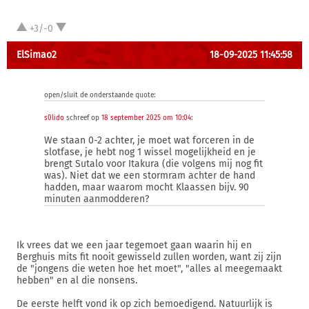
+3/-0
ElSimao2
18-09-2025 11:45:58
open/sluit de onderstaande quote:
s0lido
schreef op
18 september 2025 om 10:04
:
We staan 0-2 achter, je moet wat forceren in de
slotfase, je hebt nog 1 wissel mogelijkheid en je
brengt Sutalo voor Itakura (die volgens mij nog fit
was). Niet dat we een stormram achter de hand
hadden, maar waarom mocht Klaassen bijv. 90
minuten aanmodderen?
Ik vrees dat we een jaar tegemoet gaan waarin hij en
Berghuis mits fit nooit gewisseld zullen worden, want zij zijn
de "jongens die weten hoe het moet", "alles al meegemaakt
hebben" en al die nonsens.
De eerste helft vond ik op zich bemoedigend. Natuurlijk is