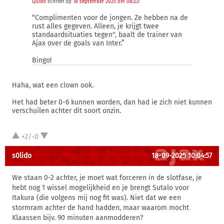
Quido
schreef op
18 september 2025 om 08:23
:
“Complimenten voor de jongen. Ze hebben na de
rust alles gegeven. Alleen, je krijgt twee
standaardsituaties tegen'', baalt de trainer van
Ajax over de goals van Inter.”
Bingo!
Haha, wat een clown ook.
Het had beter 0-6 kunnen worden, dan had ie zich niet kunnen
verschuilen achter dit soort onzin.
+2/-0
s0lido
18-09-2025 10:04:57
We staan 0-2 achter, je moet wat forceren in de slotfase, je
hebt nog 1 wissel mogelijkheid en je brengt Sutalo voor
Itakura (die volgens mij nog fit was). Niet dat we een
stormram achter de hand hadden, maar waarom mocht
Klaassen bijv. 90 minuten aanmodderen?