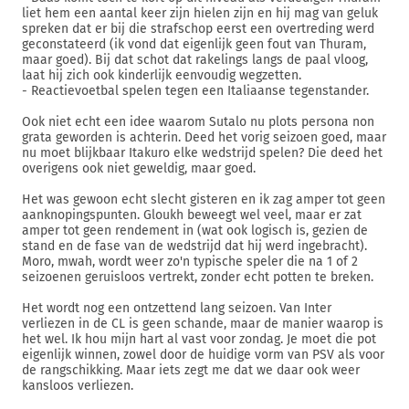
liet hem een aantal keer zijn hielen zijn en hij mag van geluk
spreken dat er bij die strafschop eerst een overtreding werd
geconstateerd (ik vond dat eigenlijk geen fout van Thuram,
maar goed). Bij dat schot dat rakelings langs de paal vloog,
laat hij zich ook kinderlijk eenvoudig wegzetten.
- Reactievoetbal spelen tegen een Italiaanse tegenstander.
Ook niet echt een idee waarom Sutalo nu plots persona non
grata geworden is achterin. Deed het vorig seizoen goed, maar
nu moet blijkbaar Itakuro elke wedstrijd spelen? Die deed het
overigens ook niet geweldig, maar goed.
Het was gewoon echt slecht gisteren en ik zag amper tot geen
aanknopingspunten. Gloukh beweegt wel veel, maar er zat
amper tot geen rendement in (wat ook logisch is, gezien de
stand en de fase van de wedstrijd dat hij werd ingebracht).
Moro, mwah, wordt weer zo'n typische speler die na 1 of 2
seizoenen geruisloos vertrekt, zonder echt potten te breken.
Het wordt nog een ontzettend lang seizoen. Van Inter
verliezen in de CL is geen schande, maar de manier waarop is
het wel. Ik hou mijn hart al vast voor zondag. Je moet die pot
eigenlijk winnen, zowel door de huidige vorm van PSV als voor
de rangschikking. Maar iets zegt me dat we daar ook weer
kansloos verliezen.