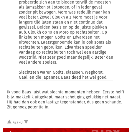
probeerde zich aan te bieden terwijl de meesten
als lamzakken stil stonden, of in ieder geval
zonder pit bewogen. Moro was redelijk maar kan
veel beter. Zowel Gloukh als Moro moet je voor
langere tijd laten staan en niet continue dat
gewissel. Beiden basis en op de juiste plekken
aub. Gloukh op 10 en Moro op rechtsbuiten. Op
linksbuiten mogen Godts en Edvardsen het
uitvechten. Laatstgenoemde kan je ook soms als
rechtsbuiten gebruiken. Edvardsen speelden
vandaag op rechtsbuiten toch wel een aardige
wedstrijd. Niet zeer goed maar degelijk. Beter dan
veel andere spelers.
Slechtsten waren Godts, Klaassen, Weghorst,
Gaai, en die Japanner. Baas deed het wel goed.
Ik vond Baas juist wat slechte momenten hebben. Eerste helft
bijv. makkelijk uitgekapt, maar schot ging gelukkig net naast.
Hij had dan ook een lastige tegenstander, dus geen schande.
Zit genoeg potentie in.
+2/-0