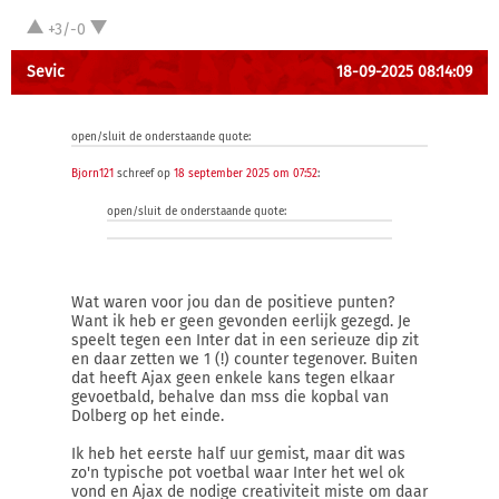
+3/-0
Sevic
18-09-2025 08:14:09
open/sluit de onderstaande quote:
Bjorn121
schreef op
18 september 2025 om 07:52
:
open/sluit de onderstaande quote:
Wat waren voor jou dan de positieve punten?
Want ik heb er geen gevonden eerlijk gezegd. Je
speelt tegen een Inter dat in een serieuze dip zit
en daar zetten we 1 (!) counter tegenover. Buiten
dat heeft Ajax geen enkele kans tegen elkaar
gevoetbald, behalve dan mss die kopbal van
Dolberg op het einde.
Ik heb het eerste half uur gemist, maar dit was
zo'n typische pot voetbal waar Inter het wel ok
vond en Ajax de nodige creativiteit miste om daar