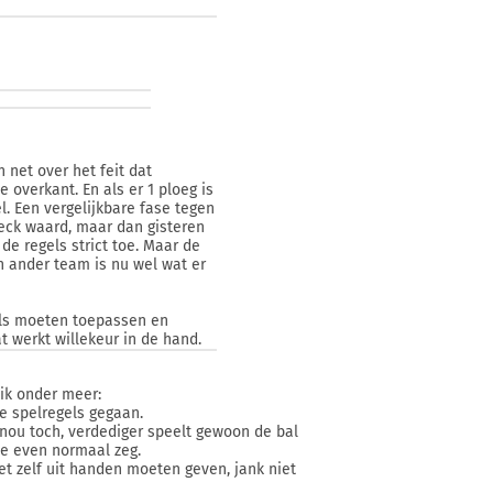
 net over het feit dat
overkant. En als er 1 ploeg is
l. Een vergelijkbare fase tegen
heck waard, maar dan gisteren
 de regels strict toe. Maar de
n ander team is nu wel wat er
gels moeten toepassen en
 werkt willekeur in de hand.
 ik onder meer:
e spelregels gegaan.
nou toch, verdediger speelt gewoon de bal
oe even normaal zeg.
iet zelf uit handen moeten geven, jank niet