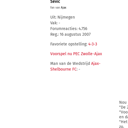
Sevic
Fan van
Ajax
Uit: Nijmegen
Vak: -
Forumreacties: 4.756
Reg.: 16 augustus 2007
Favoriete opstelling:
4-3-3
Voorspel nu PEC Zwolle-Ajax
Man van de Wedstrijd
Ajax-
Shelbourne FC
: -
Nou 
"De 
"Voo
en d
"Het
zo.