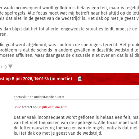
er vaak inconsequent wordt gefloten is helaas een feit, maar is tegeli
de spelregels. Alle focus moet wat mij betreft naar het altijd op de le
als dat niet 'in de geest van de wedstrijd' is. Het dak op met je geest 
ls dan blijkt dat het tot allerlei ongewenste situaties leidt, moet je de
ren.
die goal werd afgekeurd, was conform de spelregels terecht. Het proble
probleem is dat de scheids in andere gevallen in dezelfde wedstrijd te
moeten affluiten. Maar daar gaat de discussie niet over en dat is al d
2/-0
t op 8 juli 2026, 14:01:34
(in reactie)
open/sluit de onderstaande quote:
Sevic
schreef op
08 juli 2026 om 12:28
:
Dat er vaak inconsequent wordt gefloten is helaas een feit, maa
van het niet toepassen van de spelregels. Alle focus moet wat m
de letter nauwkeurig toepassen van de regels, ook als dat niet 
is. Het dak op met je geest van de wedstrijd.