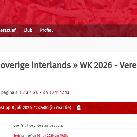
teractief
Club
Profiel
overige interlands
» WK 2026 - Vere
 pagina's:
1
2
3
4
5
6
7
8
9
10
11
12
13
t op 8 juli 2026, 12:24:06
(in reactie)
open/sluit de onderstaande quote:
Sevic
schreef op
08 juli 2026 om 10:58
: