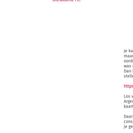
Je k
maar
oord
was 
Dan 
stel
http
Los v
Arge
kaar
Daar
cons
je g