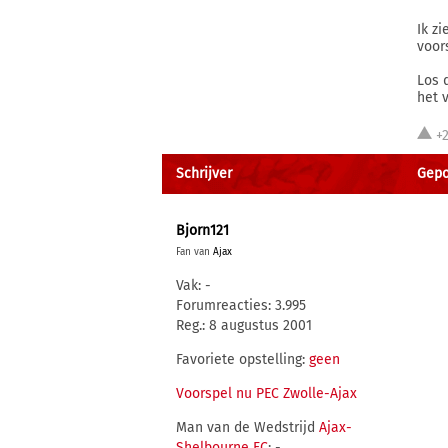
Ik z
voor
Los 
het 
+
Schrijver
Gepos
Bjorn121
Fan van
Ajax
Vak: -
Forumreacties: 3.995
Reg.: 8 augustus 2001
Favoriete opstelling:
geen
Voorspel nu PEC Zwolle-Ajax
Man van de Wedstrijd
Ajax-
Shelbourne FC
: -