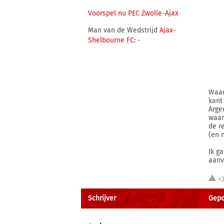
Voorspel nu PEC Zwolle-Ajax
Man van de Wedstrijd
Ajax-
Shelbourne FC
: -
Waar
kant
Arge
waar
de r
(en n
Ik g
aanv
+
Schrijver
Gepos