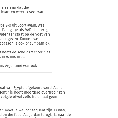
e eisen nu dat die
kaart en weet ik veel wat
rde 2-0 uit voortkwam, was
 Dan ga je als VAR dus terug
gyptenaar staat op de voet van
g voor geven. Kunnen we
oepassen is ook onsympathiek.
t heeft de scheidsrechter niet
as niks mis mee.
en. Argentinië was ook
goal van Egypte afgekeurd werd. Als je
Argentinië heeft meerdere overtredingen
t volgde ofwel zelfs helemaal geen
an moet je wel consequent zijn. Er was,
 bij die fase. Als je dan terugkijkt naar de