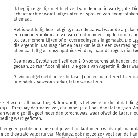
Ik begrijp eigenlijk niet heel veel van de reactie van Egypte. Di
scheidsrechter wordt uitgesloten en spreken van doorgestoken 
allemaal.
Het is wat lullig hoe het ging, maar de aanval waar de afgekeu
een ononderbroken aanval vanaf dat moment bij de cornervlag.
tot dat moment kijken of er overtredingen zijn gemaakt. Die E
die Argentijn. Dat mag niet en daar kun je dus een overtredin
allemaal lullig en onsympathiek vinden, maar de regels niet t
Daarnaast, Egypte geeft zelf een 2-0 voorsprong uit handen, da
gedaan. Zo raar floot hij niet. Die goals van Argentinië, daar w
Gewoon afgetroefd in de slotfase. Jammer, maar terecht verlor
uiteindelijk gewoon sterker, laten we wel zijn.
je ziet wat er allemaal toegelaten wordt, is het wel een klucht dat die 
krijk - Paraguay daarnaast zet, dan moet je dit ook door laten gaan. 
an waar eigenlijk geel meer dan terecht was, waar ofwel de kaart nie
treding werd gefloten.
eb er geen problemen mee dat je veel toelaat in een wedstrijd, maar d
en de theatrale valpartij van Martinez, ook niet zo gek veel aan de hand