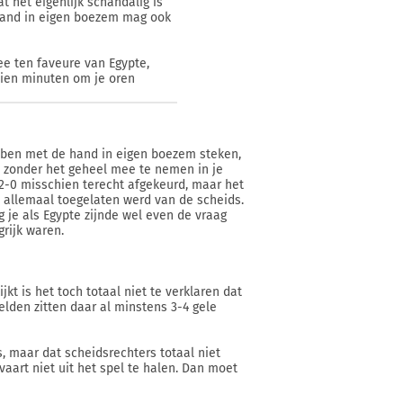
t het eigenlijk schandalig is
 Hand in eigen boezem mag ook
e ten faveure van Egypte,
 tien minuten om je oren
ns ben met de hand in eigen boezem steken,
n, zonder het geheel mee te nemen in je
 2-0 misschien terecht afgekeurd, maar het
jd allemaal toegelaten werd van de scheids.
 je als Egypte zijnde wel even de vraag
grijk waren.
jkt is het toch totaal niet te verklaren dat
elden zitten daar al minstens 3-4 gele
s, maar dat scheidsrechters totaal niet
vaart niet uit het spel te halen. Dan moet