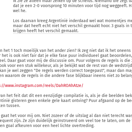
Ik zie ze alleen maar zeiken op de scheids. Niemand die zegt da
dat je een 2-0 voorsprong 10 minuten voor tijd nog weggeeft.
wel he.
Los daarvan kreeg Argentinië inderdaad wel wat momentjes me
maar dat heeft echt niet het verschil gemaakt hoor. 3 goals in
krijgen heeft het verschil gemaakt.
an het 1 toch moeilijk van het ander zien? Ik zeg niet dat ik het onee
 het is ook niet fair dat je elke fase puur individueel gaat beoordele
eel. Daar gaat voor mij de discussie om. Puur volgens de regels is die
ook voor een stuk willekeur, als je bekijkt wat de rest van de wedstri
kan je wel zeggen "De regels werden correct toegepast", maar dan mag
len waarom de regels in die andere fase blijkbaar ineens niet zo belan
s://www.instagram.com/reels/DahROAhAtze/
an het feit dat dit een eenzijdige compilatie is, als je die beelden beki
ntinië gisteren geen enkele gele kaart ontving? Puur afgaand op de be
ten tussen.
 gaat het voor mij om. Niet zozeer of de uitslag al dan niet terecht wa
equent zijn. Ze zijn duidelijk geïnstrueerd om veel toe te laten, om de 
een goal afkeuren voor een heel lichte overtreding.