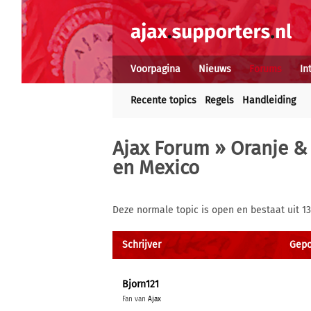
Voorpagina
Nieuws
Forums
In
Recente topics
Regels
Handleiding
Ajax Forum
»
Oranje & 
en Mexico
Deze normale topic is open en bestaat uit 13
Schrijver
Gepos
Bjorn121
Fan van
Ajax