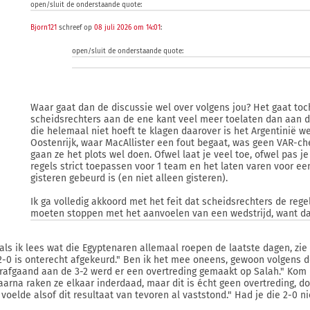
open/sluit de onderstaande quote:
Bjorn121
schreef op
08 juli 2026 om 14:01
:
open/sluit de onderstaande quote:
Waar gaat dan de discussie wel over volgens jou? Het gaat toch
scheidsrechters aan de ene kant veel meer toelaten dan aan de 
die helemaal niet hoeft te klagen daarover is het Argentinië we
Oostenrijk, waar MacAllister een fout begaat, was geen VAR-c
gaan ze het plots wel doen. Ofwel laat je veel toe, ofwel pas je
regels strict toepassen voor 1 team en het laten varen voor ee
gisteren gebeurd is (en niet alleen gisteren).
Ik ga volledig akkoord met het feit dat scheidsrechters de re
moeten stoppen met het aanvoelen van een wedstrijd, want dat
als ik lees wat die Egyptenaren allemaal roepen de laatste dagen, zie
2-0 is onterecht afgekeurd." Ben ik het mee oneens, gewoon volgens d
rafgaand aan de 3-2 werd er een overtreding gemaakt op Salah." Kom 
aarna raken ze elkaar inderdaad, maar dit is écht geen overtreding, d
 voelde alsof dit resultaat van tevoren al vaststond." Had je die 2-0 n