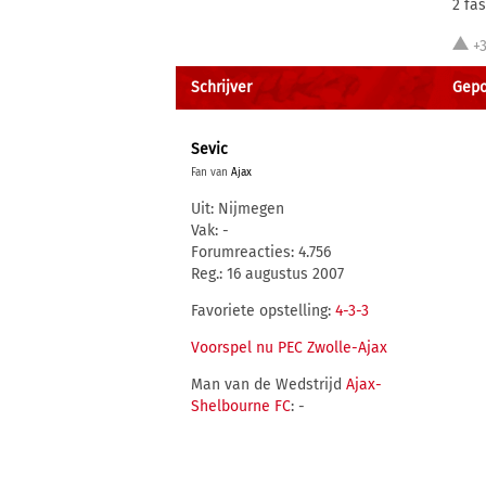
2 fa
+
Schrijver
Gepos
Sevic
Fan van
Ajax
Uit: Nijmegen
Vak: -
Forumreacties: 4.756
Reg.: 16 augustus 2007
Favoriete opstelling:
4-3-3
Voorspel nu PEC Zwolle-Ajax
Man van de Wedstrijd
Ajax-
Shelbourne FC
: -