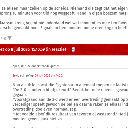
ie ze alleen maar zeiken op de scheids. Niemand die zegt dat het eigenl
sprong 10 minuten voor tijd nog weggeeft. Hand in eigen boezem mag 
daarvan kreeg Argentinië inderdaad wel wat momentjes mee ten faveur
verschil gemaakt hoor. 3 goals in tien minuten om je oren krijgen heeft
2/-0
t op 8 juli 2026, 15:10:59
(in reactie)
open/sluit de onderstaande quote:
Sevic
schreef op
08 juli 2026 om 14:20
:
Nou als ik lees wat die Egyptenaren allemaal roepen de laatste
"De 2-0 is onterecht afgekeurd." Ben ik het mee oneens, gewoo
gegaan.
"Voorafgaand aan de 3-2 werd er een overtreding gemaakt op S
verdediger speelt gewoon de bal en daarna raken ze elkaar ind
overtreding, doe even normaal zeg.
"Het voelde alsof dit resultaat van tevoren al vaststond." Had j
moeten geven, jank niet zo.