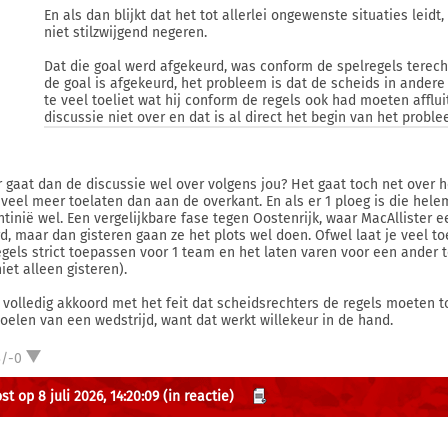
En als dan blijkt dat het tot allerlei ongewenste situaties leid
niet stilzwijgend negeren.
Dat die goal werd afgekeurd, was conform de spelregels terech
de goal is afgekeurd, het probleem is dat de scheids in andere
te veel toeliet wat hij conform de regels ook had moeten afflu
discussie niet over en dat is al direct het begin van het proble
 gaat dan de discussie wel over volgens jou? Het gaat toch net over h
 veel meer toelaten dan aan de overkant. En als er 1 ploeg is die hele
ntinië wel. Een vergelijkbare fase tegen Oostenrijk, waar MacAllister
d, maar dan gisteren gaan ze het plots wel doen. Ofwel laat je veel toe
egels strict toepassen voor 1 team en het laten varen voor een ander 
iet alleen gisteren).
a volledig akkoord met het feit dat scheidsrechters de regels moete
oelen van een wedstrijd, want dat werkt willekeur in de hand.
3/-0
t op 8 juli 2026, 14:20:09
(in reactie)