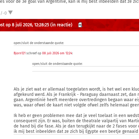
ses voor de 3e goal van Argentinië, kan ik mij best inbeelden dat ze zi
3/-0
t op 8 juli 2026, 12:28:25
(in reactie)
open/sluit de onderstaande quote:
Bjorn121
schreef op
08 juli 2026 om 12:24
:
open/sluit de onderstaande quote:
Als je ziet wat er allemaal toegelaten wordt, is het wel een klu
afgekeurd werd. Als je Frankrijk - Paraguay daarnaast zet, dan 
gaan. Argentinië heeft meerdere overtredingen begaan waar ei
was, waar ofwel de kaart niet volgde ofwel zelfs helemaal geen
Ik heb er geen problemen mee dat je veel toelaat in een wedst
consequent zijn. Er was, buiten de theatrale valpartij van Marti
de hand bij die fase. Als je dan terugkijkt naar de 2 fases voor
ik mij best inbeelden dat ze zich bij Egypte een beetje genaaid