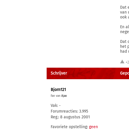
Dat 
van 
ook 
En a
nege
Dat 
het 
had 
+
Schrijver
Gepos
Bjorn121
Fan van
Ajax
Vak: -
Forumreacties: 3.995
Reg.: 8 augustus 2001
Favoriete opstelling:
geen