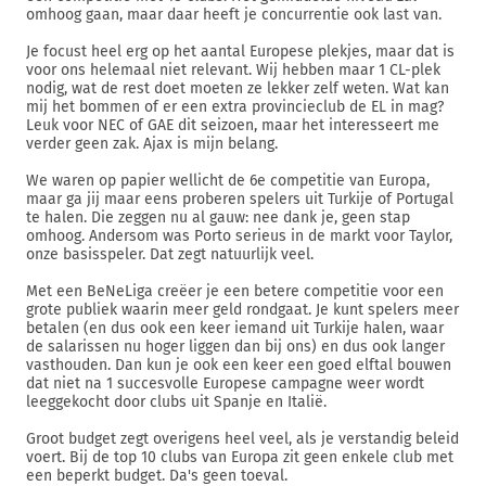
omhoog gaan, maar daar heeft je concurrentie ook last van.
Je focust heel erg op het aantal Europese plekjes, maar dat is
voor ons helemaal niet relevant. Wij hebben maar 1 CL-plek
nodig, wat de rest doet moeten ze lekker zelf weten. Wat kan
mij het bommen of er een extra provincieclub de EL in mag?
Leuk voor NEC of GAE dit seizoen, maar het interesseert me
verder geen zak. Ajax is mijn belang.
We waren op papier wellicht de 6e competitie van Europa,
maar ga jij maar eens proberen spelers uit Turkije of Portugal
te halen. Die zeggen nu al gauw: nee dank je, geen stap
omhoog. Andersom was Porto serieus in de markt voor Taylor,
onze basisspeler. Dat zegt natuurlijk veel.
Met een BeNeLiga creëer je een betere competitie voor een
grote publiek waarin meer geld rondgaat. Je kunt spelers meer
betalen (en dus ook een keer iemand uit Turkije halen, waar
de salarissen nu hoger liggen dan bij ons) en dus ook langer
vasthouden. Dan kun je ook een keer een goed elftal bouwen
dat niet na 1 succesvolle Europese campagne weer wordt
leeggekocht door clubs uit Spanje en Italië.
Groot budget zegt overigens heel veel, als je verstandig beleid
voert. Bij de top 10 clubs van Europa zit geen enkele club met
een beperkt budget. Da's geen toeval.