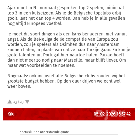
Ajax moet in NL normaal gesproken top 2 spelen, minimaal
top 3 in een kutseizoen. Als je de Belgische topclubs erbij
gooit, laat het dan top 4 worden. Dan heb je in alle gevallen
nog altijd Europees voetbal.
Je moet dit soort dingen als een kans benaderen, niet vanuit
angst. Als de BeNeLiga de 6e competitie van Europa zou
worden, zou je spelers als Osimhen dus naar Amsterdam
kunnen halen, in plaats van dat ze naar Turkije gaan. En kun je
grote talenten uit Portugal hier naartoe halen. Paixao hoeft
dan niet meer zo nodig naar Marseille, maar blijft liever. Om
maar wat voorbeelden te noemen.
Nogmaals: ook inclusief alle Belgische clubs zouden wij het
grootste budget hebben. Op den duur drijven we echt wel
weer boven.
+2/-0
Kiki
05-02-2026 16:57:42
open/sluit de onderstaande quote: