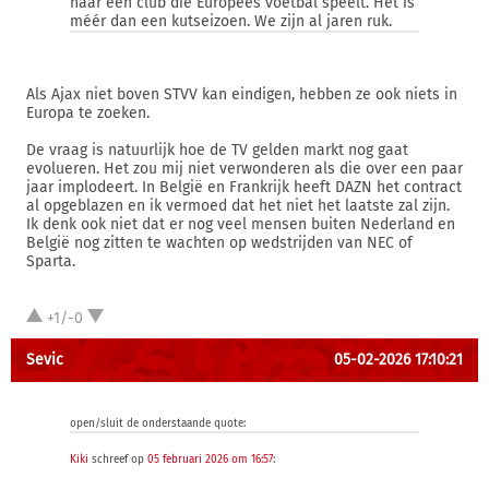
naar een club die Europees voetbal speelt. Het is
méér dan een kutseizoen. We zijn al jaren ruk.
Als Ajax niet boven STVV kan eindigen, hebben ze ook niets in
Europa te zoeken.
De vraag is natuurlijk hoe de TV gelden markt nog gaat
evolueren. Het zou mij niet verwonderen als die over een paar
jaar implodeert. In België en Frankrijk heeft DAZN het contract
al opgeblazen en ik vermoed dat het niet het laatste zal zijn.
Ik denk ook niet dat er nog veel mensen buiten Nederland en
België nog zitten te wachten op wedstrijden van NEC of
Sparta.
+1/-0
Sevic
05-02-2026 17:10:21
open/sluit de onderstaande quote:
Kiki
schreef op
05 februari 2026 om 16:57
: