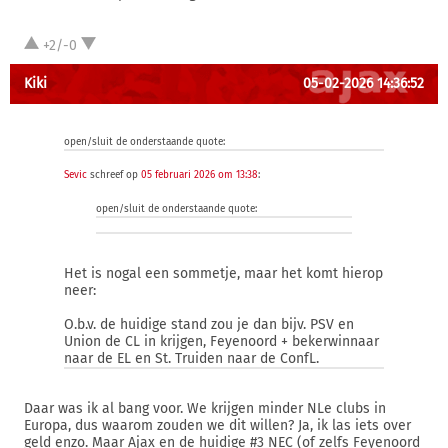
+2/-0
Kiki
05-02-2026 14:36:52
open/sluit de onderstaande quote:
Sevic
schreef op
05 februari 2026 om 13:38
:
open/sluit de onderstaande quote:
Het is nogal een sommetje, maar het komt hierop
neer:
O.b.v. de huidige stand zou je dan bijv. PSV en
Union de CL in krijgen, Feyenoord + bekerwinnaar
naar de EL en St. Truiden naar de ConfL.
Daar was ik al bang voor. We krijgen minder NLe clubs in
Europa, dus waarom zouden we dit willen? Ja, ik las iets over
geld enzo. Maar Ajax en de huidige #3 NEC (of zelfs Feyenoord