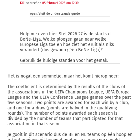
Kiki
schreef op
05 februari 2026 om 12:39
:
open/sluit de onderstaande quote:
Help me even hier. Stel 2026-27 is de start v.d.
BeNe-Liga. Welke ploegen gaan naar welke
Europese Liga toe en hoe ziet het eruit als niks
verandert (dus gewoon géén BeNe-Liga)?
Gebruik de huidige standen voor het gemak.
Het is nogal een sommetje, maar het komt hierop neer:
The coefficient is determined by the results of the clubs of
the associations in the UEFA Champions League, UEFA Europa
League and the UEFA Conference League games over the past
five seasons. Two points are awarded for each win by a club,
and one for a draw (points are halved in the qualifying
rounds). The number of points awarded each season is
divided by the number of teams that participated for that
association in that season.
Je gooit in dit scenario dus de BE en NL teams op één hoop en
rekent opnieuw uit hoeveel punten ze samen verzameld