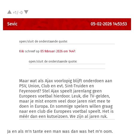
+1/-0
Sevic
05-02-2026 14:53:53
open/sluit de onderstaande quote:
Kiki
schreef op
05 februari 2026 om 14:47
:
open/sluit de onderstaande quote:
Maar wat als Ajax voorlopig blijft onderdoen aan
PSV, Union, Club en evt. Sint-Truiden en
Feyenoord? Stel Ajax speelt jarenlang geen
Europees voetbal hierdoor. Leuk, die TV-gelden,
maar je mist enorm veel door jaren niet mee te
doen in Europa. En sommige spelers willen graag
naar een club die Europees voetbal speelt. Het is
méér dan een kutseizoen. We zijn al jaren ruk.
Ja en als m'n tante een man was dan was het m'n oom.