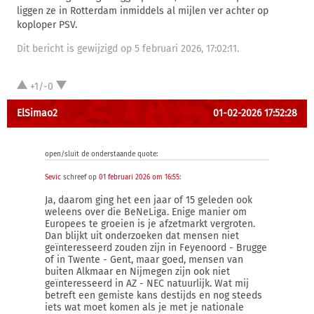
liggen ze in Rotterdam inmiddels al mijlen ver achter op
koploper PSV.
Dit bericht is gewijzigd op 5 februari 2026, 17:02:11.
+1/-0
ElSimao2
01-02-2026 17:52:28
open/sluit de onderstaande quote:
Sevic
schreef op
01 februari 2026 om 16:55
:
Ja, daarom ging het een jaar of 15 geleden ook
weleens over die BeNeLiga. Enige manier om
Europees te groeien is je afzetmarkt vergroten.
Dan blijkt uit onderzoeken dat mensen niet
geïnteresseerd zouden zijn in Feyenoord - Brugge
of in Twente - Gent, maar goed, mensen van
buiten Alkmaar en Nijmegen zijn ook niet
geïnteresseerd in AZ - NEC natuurlijk. Wat mij
betreft een gemiste kans destijds en nog steeds
iets wat moet komen als je met je nationale