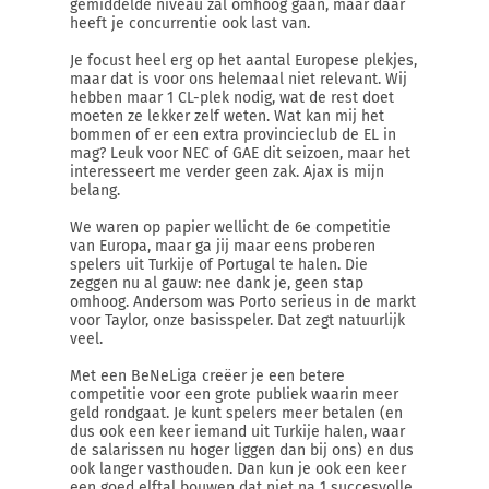
gemiddelde niveau zal omhoog gaan, maar daar
heeft je concurrentie ook last van.
Je focust heel erg op het aantal Europese plekjes,
maar dat is voor ons helemaal niet relevant. Wij
hebben maar 1 CL-plek nodig, wat de rest doet
moeten ze lekker zelf weten. Wat kan mij het
bommen of er een extra provincieclub de EL in
mag? Leuk voor NEC of GAE dit seizoen, maar het
interesseert me verder geen zak. Ajax is mijn
belang.
We waren op papier wellicht de 6e competitie
van Europa, maar ga jij maar eens proberen
spelers uit Turkije of Portugal te halen. Die
zeggen nu al gauw: nee dank je, geen stap
omhoog. Andersom was Porto serieus in de markt
voor Taylor, onze basisspeler. Dat zegt natuurlijk
veel.
Met een BeNeLiga creëer je een betere
competitie voor een grote publiek waarin meer
geld rondgaat. Je kunt spelers meer betalen (en
dus ook een keer iemand uit Turkije halen, waar
de salarissen nu hoger liggen dan bij ons) en dus
ook langer vasthouden. Dan kun je ook een keer
een goed elftal bouwen dat niet na 1 succesvolle