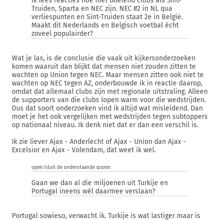
Ik lees reacties hoe niet boeiend clubs als Sint-
Truiden, Sparta en NEC zijn. NEC #2 in NL qua
verliespunten en Sint-Truiden staat 2e in België.
Maakt dit Nederlands en Belgisch voetbal écht
zoveel populairder?
Wat je las, is de conclusie die vaak uit kijkersonderzoeken
komen waaruit dan blijkt dat mensen niet zouden zitten te
wachten op Union tegen NEC. Maar mensen zitten ook niet te
wachten op NEC tegen AZ, onderbouwde ik in reactie daarop,
omdat dat allemaal clubs zijn met regionale uitstraling. Alleen
de supporters van die clubs lopen warm voor die wedstrijden.
Dus dat soort onderzoeken vind ik altijd wat misleidend. Dan
moet je het ook vergelijken met wedstrijden tegen subtoppers
op nationaal niveau. Ik denk niet dat er dan een verschil is.
Ik zie liever Ajax - Anderlecht of Ajax - Union dan Ajax -
Excelsior en Ajax - Volendam, dat weet ik wel.
open/sluit de onderstaande quote:
Gaan we dan al die miljoenen uit Turkije en
Portugal ineens wél daarmee verslaan?
Portugal sowieso, verwacht ik. Turkije is wat lastiger maar is