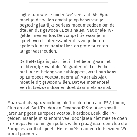
Ligt eraan wie je onder 'we' verstaat. Als Ajax
moet je dit willen omdat je op basis van je
begroting jaarlijks serieus moet meedoen om de
titel en dus gewoon CL zult halen. Nationale TV-
gelden nemen toe. De competitie waar je in
speelt wordt interessanter dus zul je betere
spelers kunnen aantrekken en grote talenten
langer vasthouden.
De BeNeLiga is juist niet in het belang van het
rechterrijtje, want die 'degraderen' dan. En het is
niet in het belang van subtoppers, want hun kans
op Europees voetbal neemt af. Maar als Ajax
moet je dit gewoon willen. Dat we momenteel
een kutseizoen draaien doet daar niets aan af.
Maar wat als Ajax voorlopig blijft onderdoen aan PSV, Union,
Club en evt. Sint-Truiden en Feyenoord? Stel Ajax speelt
jarenlang geen Europees voetbal hierdoor. Leuk, die TV-
gelden, maar je mist enorm veel door jaren niet mee te doen
in Europa. En sommige spelers willen graag naar een club die
Europees voetbal speelt. Het is méér dan een kutseizoen. We
zijn al jaren ruk.