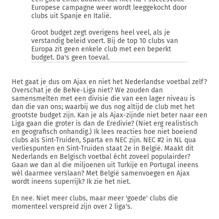
Europese campagne weer wordt leeggekocht door
clubs uit Spanje en Italië.
Groot budget zegt overigens heel veel, als je
verstandig beleid voert. Bij de top 10 clubs van
Europa zit geen enkele club met een beperkt
budget. Da's geen toeval.
Het gaat je dus om Ajax en niet het Nederlandse voetbal zelf?
Overschat je de BeNe-Liga niet? We zouden dan
samensmelten met een divisie die van een lager niveau is
dan die van ons; waarbij we dus nog altijd de club met het
grootste budget zijn. Kan je als Ajax-zijnde niet beter naar een
Liga gaan die groter is dan de Eredivie? (Niet erg realistisch
en geografisch onhandig.) Ik lees reacties hoe niet boeiend
clubs als Sint-Truiden, Sparta en NEC zijn. NEC #2 in NL qua
verliespunten en Sint-Truiden staat 2e in België. Maakt dit
Nederlands en Belgisch voetbal écht zoveel populairder?
Gaan we dan al die miljoenen uit Turkije en Portugal ineens
wél daarmee verslaan? Met België samenvoegen en Ajax
wordt ineens superrijk? Ik zie het niet.
En nee. Niet meer clubs, maar meer 'goede' clubs die
momenteel verspreid zijn over 2 liga's.