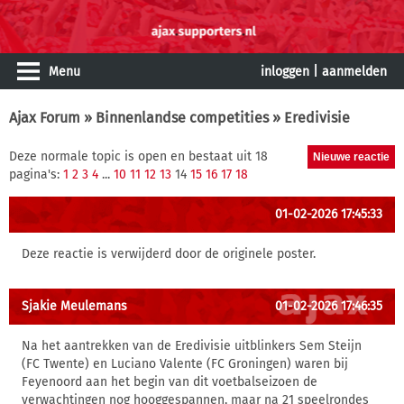
Menu
inloggen
|
aanmelden
Ajax Forum
»
Binnenlandse competities
» Eredivisie
Deze normale topic is open en bestaat uit 18
pagina's:
1
2
3
4
...
10
11
12
13
14
15
16
17
18
01-02-2026 17:45:33
Deze reactie is verwijderd door de originele poster.
Sjakie Meulemans
01-02-2026 17:46:35
Na het aantrekken van de Eredivisie uitblinkers Sem Steijn
(FC Twente) en Luciano Valente (FC Groningen) waren bij
Feyenoord aan het begin van dit voetbalseizoen de
verwachtingen nog hooggespannen, maar na 21 speelrondes