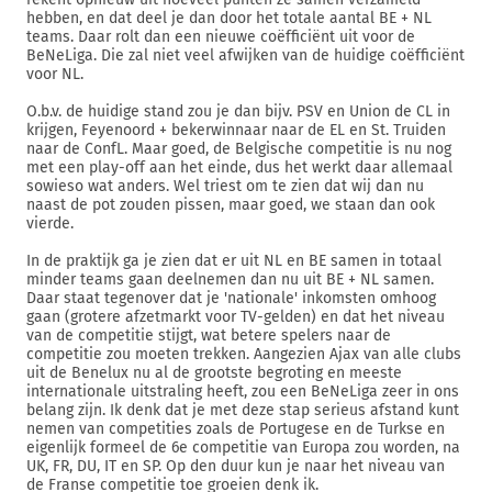
hebben, en dat deel je dan door het totale aantal BE + NL
teams. Daar rolt dan een nieuwe coëfficiënt uit voor de
BeNeLiga. Die zal niet veel afwijken van de huidige coëfficiënt
voor NL.
O.b.v. de huidige stand zou je dan bijv. PSV en Union de CL in
krijgen, Feyenoord + bekerwinnaar naar de EL en St. Truiden
naar de ConfL. Maar goed, de Belgische competitie is nu nog
met een play-off aan het einde, dus het werkt daar allemaal
sowieso wat anders. Wel triest om te zien dat wij dan nu
naast de pot zouden pissen, maar goed, we staan dan ook
vierde.
In de praktijk ga je zien dat er uit NL en BE samen in totaal
minder teams gaan deelnemen dan nu uit BE + NL samen.
Daar staat tegenover dat je 'nationale' inkomsten omhoog
gaan (grotere afzetmarkt voor TV-gelden) en dat het niveau
van de competitie stijgt, wat betere spelers naar de
competitie zou moeten trekken. Aangezien Ajax van alle clubs
uit de Benelux nu al de grootste begroting en meeste
internationale uitstraling heeft, zou een BeNeLiga zeer in ons
belang zijn. Ik denk dat je met deze stap serieus afstand kunt
nemen van competities zoals de Portugese en de Turkse en
eigenlijk formeel de 6e competitie van Europa zou worden, na
UK, FR, DU, IT en SP. Op den duur kun je naar het niveau van
de Franse competitie toe groeien denk ik.