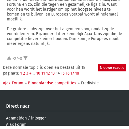
Fortuna en zo, zijn die tegen een gezamelijke liga zijn. Want
voor hen wordt het lastiger om op het hoogste niveau te
komen en te blijven, en Europees voetbal wordt al helemaal
moeilijk.
De grotere clubs zijn over het algemeen voor, omdat zij de
voordelen zien. Bijzonder dat er kennelijk Ajax-fans zijn die de
competitie liever kleiner houden. Dan kom je Europees nooit
meer ergens natuurlijk.
+2/-0
Deze normale topic is open en bestaat uit 18
pagina's:
1
2
3
4
...
10
11
12
13
14
15
16
17
18
Ajax Forum
»
Binnenlandse competities
» Eredivisie
Direct naar
Aanmelden
/
inloggen
Ajax Forum