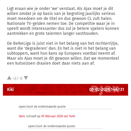
Ligt eraan wie je onder 'we' verstaat. Als Ajax moet je dit
willen omdat je op basis van je begroting jaarlijks serieus
moet meedoen om de titel en dus gewoon CL zult halen.
Nationale TV-gelden nemen toe. De competitie waar je in
speelt wordt interessanter dus zul je betere spelers kunnen
aantrekken en grote talenten langer vasthouden.
De BeNeLiga is juist niet in het belang van het rechterrijtje,
want die 'degraderen' dan. En het is niet in het belang van
subtoppers, want hun kans op Europees voetbal neemt af.
Maar als Ajax moet je dit gewoon willen. Dat we momenteel
een kutseizoen draaien doet daar niets aan af.
+2/-0
Kiki
05-02-2026 14:47:31
open/sluit de onderstaande quote:
Sevic
schreef op
05 februari 2026 om 14:41
:
open/sluit de onderstaande quote: