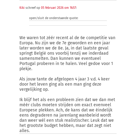
Kiki
schreef op
05 februari 2026 om 16:57
:
open/sluit de onderstaande quote:
We waren tot zéér recent al de 6e competitie van
Europa. Nu zijn we de 7e geworden en een jaar
later worden we de 8e. Ja, in dat laatste geval
springt België ons voorbij tenzij we inderdaad
samensmelten. Dan kunnen we eventueel
Portugal proberen in te halen. Veel gedoe voor 1
plekje.
Als jouw tante de afgelopen 4 jaar 3 v.d. 4 keer
door het leven ging als een man ging deze
vergelijking op.
Ik blijf het als een probleem zien dat we dan met
méér clubs moeten strijden om exact evenveel
Europese plekken. Ach, de kans dat we éindelijk
eens degraderen na jarenlang wanbeleid wordt
dan weer wél een stuk realistischer. Leuk dat we
het grootste budget hebben, maar dat zegt niet
alles.