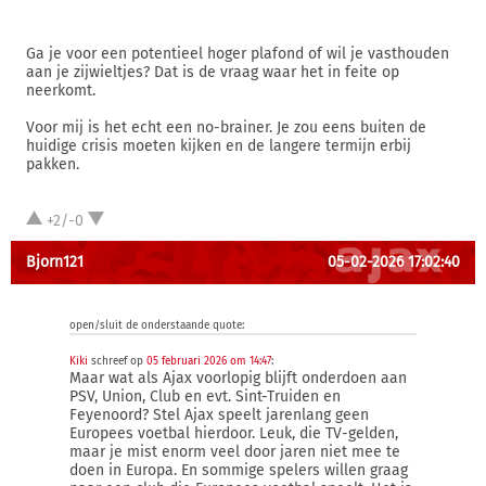
Ga je voor een potentieel hoger plafond of wil je vasthouden
aan je zijwieltjes? Dat is de vraag waar het in feite op
neerkomt.
Voor mij is het echt een no-brainer. Je zou eens buiten de
huidige crisis moeten kijken en de langere termijn erbij
pakken.
+2/-0
Bjorn121
05-02-2026 17:02:40
open/sluit de onderstaande quote:
Kiki
schreef op
05 februari 2026 om 14:47
:
Maar wat als Ajax voorlopig blijft onderdoen aan
PSV, Union, Club en evt. Sint-Truiden en
Feyenoord? Stel Ajax speelt jarenlang geen
Europees voetbal hierdoor. Leuk, die TV-gelden,
maar je mist enorm veel door jaren niet mee te
doen in Europa. En sommige spelers willen graag