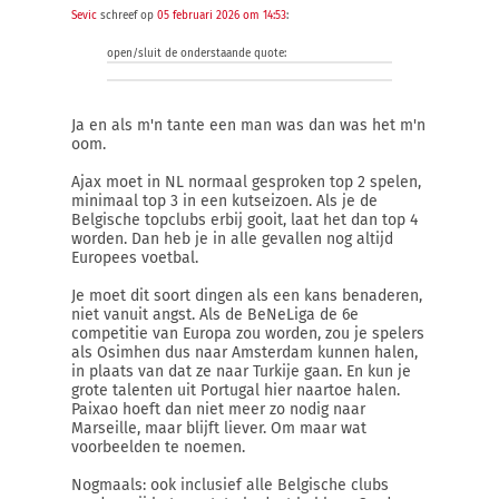
Sevic
schreef op
05 februari 2026 om 14:53
:
open/sluit de onderstaande quote:
Ja en als m'n tante een man was dan was het m'n
oom.
Ajax moet in NL normaal gesproken top 2 spelen,
minimaal top 3 in een kutseizoen. Als je de
Belgische topclubs erbij gooit, laat het dan top 4
worden. Dan heb je in alle gevallen nog altijd
Europees voetbal.
Je moet dit soort dingen als een kans benaderen,
niet vanuit angst. Als de BeNeLiga de 6e
competitie van Europa zou worden, zou je spelers
als Osimhen dus naar Amsterdam kunnen halen,
in plaats van dat ze naar Turkije gaan. En kun je
grote talenten uit Portugal hier naartoe halen.
Paixao hoeft dan niet meer zo nodig naar
Marseille, maar blijft liever. Om maar wat
voorbeelden te noemen.
Nogmaals: ook inclusief alle Belgische clubs