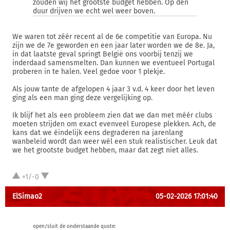
zouden wij het grootste budget hebben. Op den
duur drijven we echt wel weer boven.
We waren tot zéér recent al de 6e competitie van Europa. Nu
zijn we de 7e geworden en een jaar later worden we de 8e. Ja,
in dat laatste geval springt België ons voorbij tenzij we
inderdaad samensmelten. Dan kunnen we eventueel Portugal
proberen in te halen. Veel gedoe voor 1 plekje.
Als jouw tante de afgelopen 4 jaar 3 v.d. 4 keer door het leven
ging als een man ging deze vergelijking op.
Ik blijf het als een probleem zien dat we dan met méér clubs
moeten strijden om exact evenveel Europese plekken. Ach, de
kans dat we éindelijk eens degraderen na jarenlang
wanbeleid wordt dan weer wél een stuk realistischer. Leuk dat
we het grootste budget hebben, maar dat zegt niet alles.
+1/-0
ElSimao2
05-02-2026 17:01:40
open/sluit de onderstaande quote: