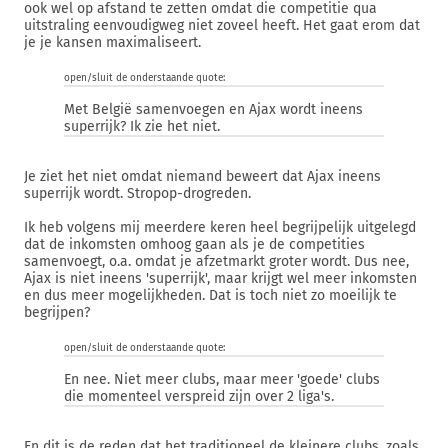
ook wel op afstand te zetten omdat die competitie qua
uitstraling eenvoudigweg niet zoveel heeft. Het gaat erom dat
je je kansen maximaliseert.
open/sluit de onderstaande quote:
Met België samenvoegen en Ajax wordt ineens
superrijk? Ik zie het niet.
Je ziet het niet omdat niemand beweert dat Ajax ineens
superrijk wordt. Stropop-drogreden.
Ik heb volgens mij meerdere keren heel begrijpelijk uitgelegd
dat de inkomsten omhoog gaan als je de competities
samenvoegt, o.a. omdat je afzetmarkt groter wordt. Dus nee,
Ajax is niet ineens 'superrijk', maar krijgt wel meer inkomsten
en dus meer mogelijkheden. Dat is toch niet zo moeilijk te
begrijpen?
open/sluit de onderstaande quote:
En nee. Niet meer clubs, maar meer 'goede' clubs
die momenteel verspreid zijn over 2 liga's.
En dit is de reden dat het traditioneel de kleinere clubs, zoals