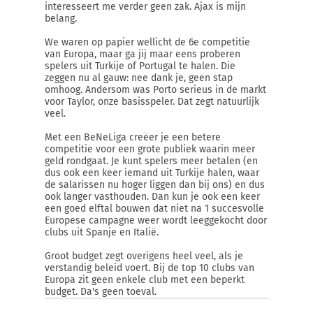
interesseert me verder geen zak. Ajax is mijn
belang.
We waren op papier wellicht de 6e competitie
van Europa, maar ga jij maar eens proberen
spelers uit Turkije of Portugal te halen. Die
zeggen nu al gauw: nee dank je, geen stap
omhoog. Andersom was Porto serieus in de markt
voor Taylor, onze basisspeler. Dat zegt natuurlijk
veel.
Met een BeNeLiga creëer je een betere
competitie voor een grote publiek waarin meer
geld rondgaat. Je kunt spelers meer betalen (en
dus ook een keer iemand uit Turkije halen, waar
de salarissen nu hoger liggen dan bij ons) en dus
ook langer vasthouden. Dan kun je ook een keer
een goed elftal bouwen dat niet na 1 succesvolle
Europese campagne weer wordt leeggekocht door
clubs uit Spanje en Italië.
Groot budget zegt overigens heel veel, als je
verstandig beleid voert. Bij de top 10 clubs van
Europa zit geen enkele club met een beperkt
budget. Da's geen toeval.